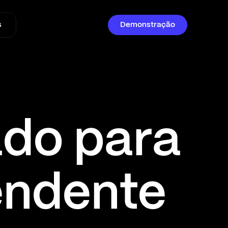
s
Demonstração
do para

endente