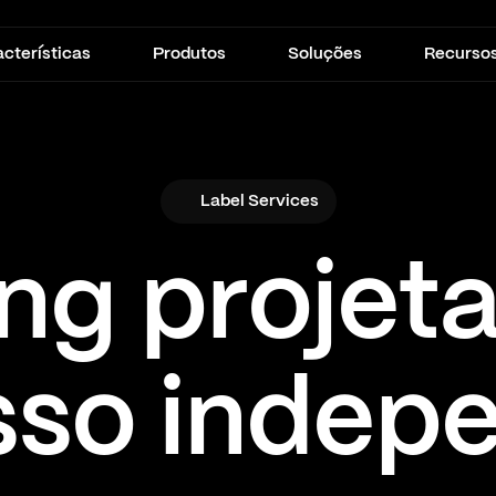
cterísticas
Produtos
Soluções
Recurso
Label Services
ng projeta
sso indep