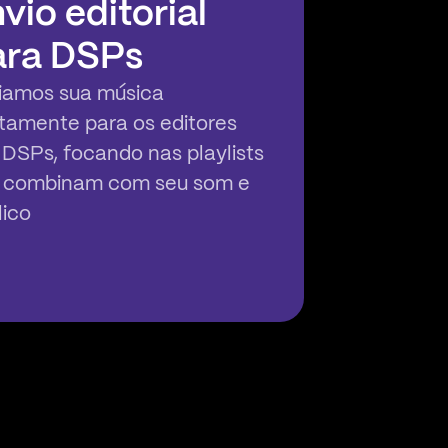
vio editorial
ara DSPs
iamos sua música
etamente para os editores
 DSPs, focando nas playlists
 combinam com seu som e
lico