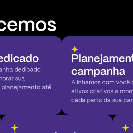
ecemos
dedicado
Planejament
campanha
anha dedicado
morar sua
Alinhamos com você o
o planejamento até
ativos criativos e m
cada parte da sua c