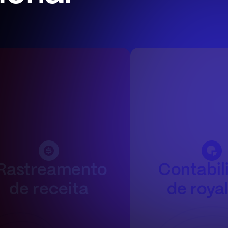
Rastreamento
Contabil
de receita
de royal