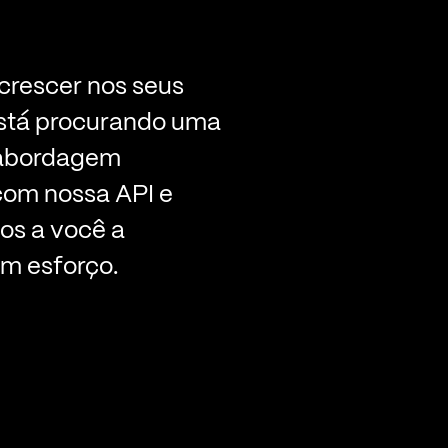
crescer nos seus
está procurando uma
 abordagem
com nossa API e
os a você a
em esforço.