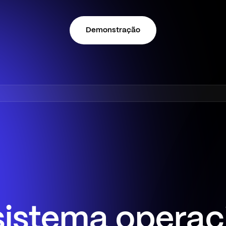
Demonstração
istema operac