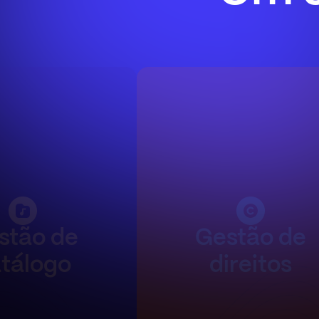
stão de
Gestão de
tálogo
direitos