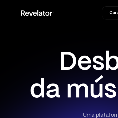
Cara
Desb
da mús
Uma plataform