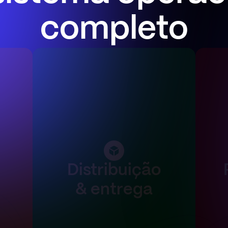
completo
Distribuição
& entrega