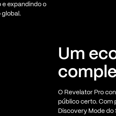
o e expandindo o
 global.
Um eco
comple
O Revelator Pro co
público certo. Com 
Discovery Mode do S