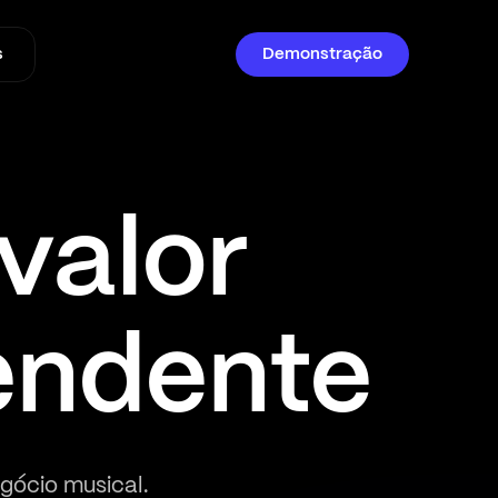
s
Demonstração
valor
endente
gócio musical.