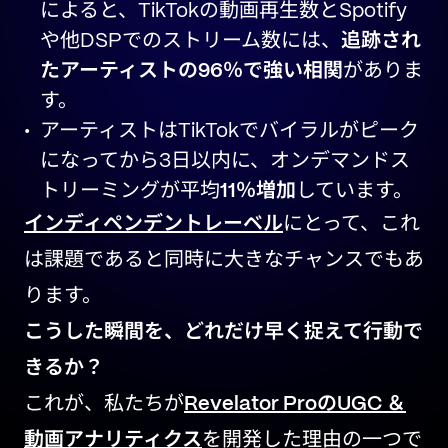
によると、TikTokの動画再生数とSpotify
や他DSPでのストリーム数には、
追跡され
たアーティストの96％で強い相関
がありま
す。
アーティストはTikTokでバイラルがピーク
になってから3日以内に、オンデマンドス
トリーミングが平均
11％増加
しています。
インディペンデントレーベル
にとって、これ
は課題であると同時に大きなチャンスでもあ
ります。
こうした瞬間を、どれだけ早く捉えて行動で
きるか？
これが、私たちが
Revelator ProのUGC ＆
動画アナリティクス
を開発した理由の一つで