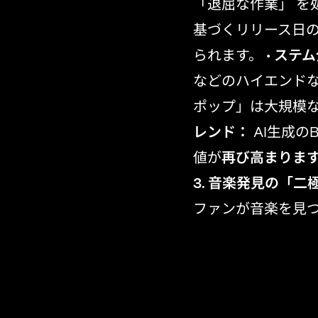
「退屈な作業」 を
基づくリリース日
られます。 •
ステム
などのハイエンドな
ポップ」は大規模な
レンド：
AI生成の
値が
再び高まりま
3. 音楽発見の「二
ファンが音楽を見
2026年に
発見方法
影響
アルゴリズ
受動的／な
ム型
聴き
コミュニテ
能動的／積