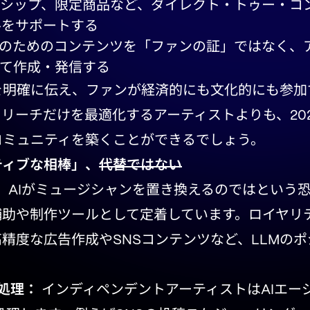
シップ、限定商品など、ダイレクト・トゥー・コ
ルをサポートする
のためのコンテンツを「ファンの証」ではなく、
て作成・発信する
を明確に伝え、ファンが経済的にも文化的にも参加
リーチだけを最適化するアーティストよりも、20
コミュニティを築くことができるでしょう。
イティブな相棒」、
代替ではない
は、AIがミュージシャンを置き換えるのではという
補助や制作ツールとして定着しています。ロイヤリ
精度な広告作成やSNSコンテンツなど、LLMの
処理：
インディペンデントアーティストはAIエー