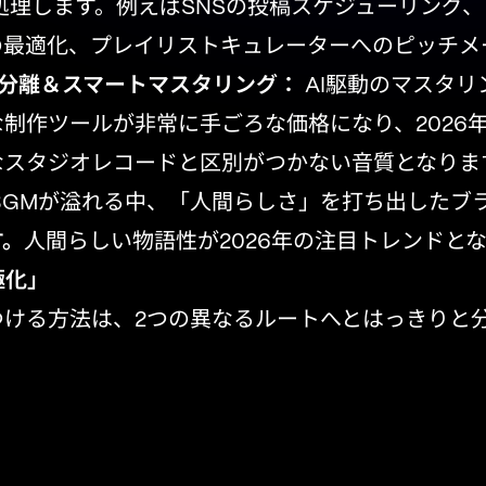
処理します。例えばSNSの投稿スケジューリング
の最適化、プレイリストキュレーターへのピッチメ
分離＆スマートマスタリング：
AI駆動のマスタリ
制作ツールが非常に手ごろな価格になり、2026
スタジオレコードと区別がつかない音質となります
BGMが溢れる中、「人間らしさ」を打ち出したブ
す。
人間らしい物語性が2026年の注目トレンドと
極化」
つける方法は、2つの異なるルートへとはっきりと
与える
インディーズアーティストへの影
がら
「ムード系音楽」に適するが、ブランド構築は難しい。
ニッチなDiscordサーバー、「ソーシャルラジオ」、
極的