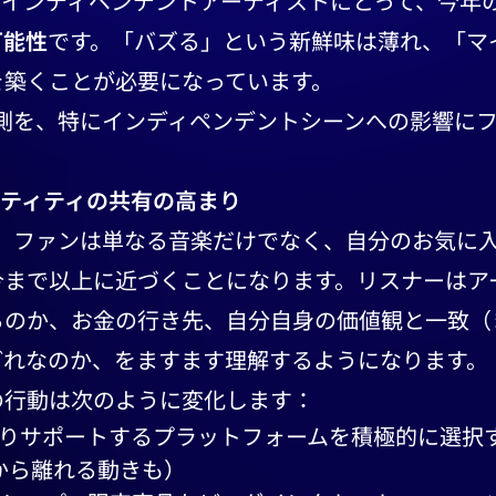
。インディペンデントアーティストにとって、今年
可能性
です。「バズる」という新鮮味は薄れ、「マ
を築くことが必要になっています。
予測を、特にインディペンデントシーンへの影響に
デンティティの共有の高まり
は、ファンは単なる音楽だけでなく、自分のお気に
今まで以上に近づくことになります。リスナーはア
るのか、お金の行き先、自分自身の価値観と一致（
どれなのか、をますます理解するようになります。
の行動は次のように変化します：
りサポートするプラットフォームを積極的に選択
fyから離れる動きも）