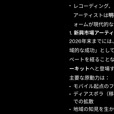
レコーディング、
アーティストは
明
ォームが現代的な
新興市場アーテ
2026年末までに
域的な成功」とし
ベートを経ること
ーキット
へと登場
主要な原動力は：
モバイル起点のフ
ディアスポラ（移
での拡散
地域の知見を生か