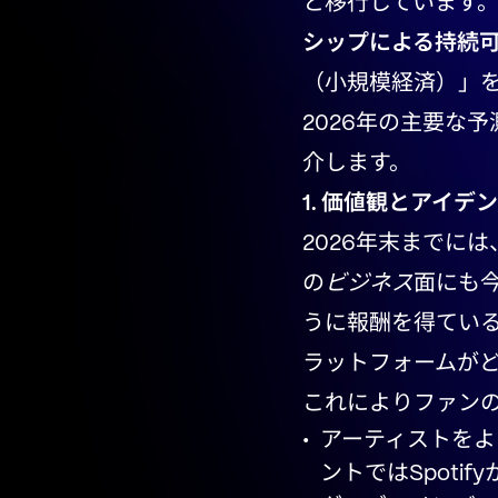
と移行しています
シップによる持続
（小規模経済）」
2026年の主要な
介します。
1. 価値観とアイ
2026年末までに
の
ビジネス
面にも
うに報酬を得てい
ラットフォームが
これによりファン
アーティストをよ
ントではSpoti