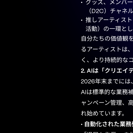
グッズ、メンバー
（D2C）チャネ
推しアーティスト
活動）の一環とし
自分たちの価値観
るアーティストは、
く、より持続的な
2. AIは「クリエ
2026年末までに
AIは標準的な業務
ャンペーン管理、高
れ始めています。
•
自動化された業務