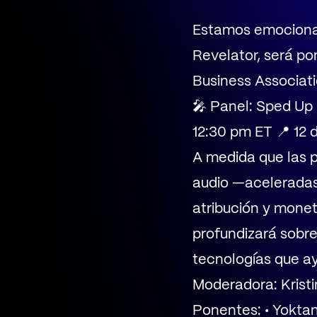
Estamos emocionad
Revelator, será po
Business Associat
🎤 Panel: Sped Up
12:30 pm ET 📍 12
A medida que las 
audio —aceleradas,
atribución y monet
profundizará sobre
tecnologías que ay
Moderadora: Kristi
Ponentes: • Yoktan 