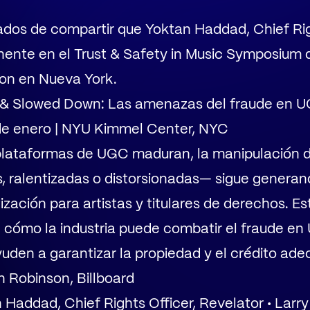
os de compartir que Yoktan Haddad, Chief Rig
nente en el Trust & Safety in Music Symposium 
ion en Nueva York.
 & Slowed Down: Las amenazas del fraude en U
 de enero | NYU Kimmel Center, NYC
plataformas de UGC maduran, la manipulación 
 ralentizadas o distorsionadas— sigue generan
ización para artistas y titulares de derechos. Es
 cómo la industria puede combatir el fraude en
uden a garantizar la propiedad y el crédito ade
n Robinson, Billboard
Haddad, Chief Rights Officer, Revelator • Larry 