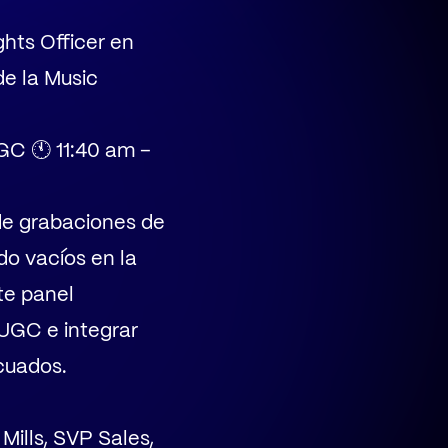
hts Officer en
de la Music
GC 🕚 11:40 am –
de grabaciones de
do vacíos en la
te panel
 UGC e integrar
cuados.
Mills, SVP Sales,