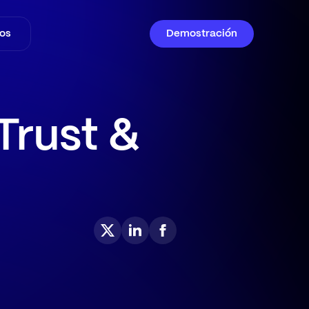
os
Demostración
Trust &