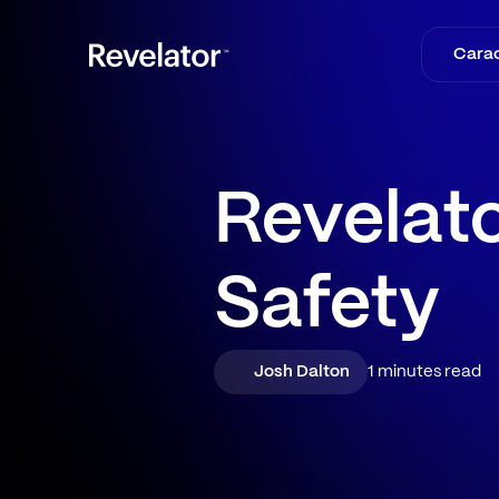
Carac
Revelato
Safety
Josh Dalton
1 minutes read